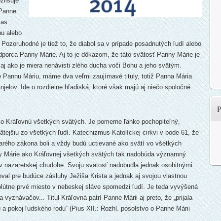
zlišuje
 Panne
zas
hu alebo
 Pozoruhodné je tiež to, že diabol sa v prípade posadnutých ľudí alebo
odporca Panny Márie. Aj to je dôkazom, že táto svätosť Panny Márie je
 aj ako je miera nenávisti zlého ducha voči Bohu a jeho svätým.
e Pannu Máriu, máme dva veľmi zaujímavé tituly, totiž Panna Mária
jelov. Ide o rozdielne hľadiská, ktoré však majú aj niečo spoločné.
ako Kráľovnú všetkých svätých. Je pomerne ľahko pochopiteľný,
tejšiu zo všetkých ľudí. Katechizmus Katolíckej cirkvi v bode 61, že
Starého zákona boli a vždy budú uctievané ako svätí vo všetkých
anny Márie ako Kráľovnej všetkých svätých tak nadobúda významný
 v nazaretskej chudobe. Svoju svätosť nadobudla jednak osobitnými
oval pre budúce zásluhy Ježiša Krista a jednak aj svojou vlastnou
olútne prvé miesto v nebeskej sláve spomedzi ľudí. Je teda vyvýšená
 vyznávačov... Titul Kráľovná patrí Panne Márii aj preto, že „prijala
 a pokoj ľudského rodu“ (Pius XII.: Rozhl. posolstvo o Panne Márii