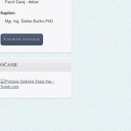
Pavol Garaj - dekan
Kapláni:
Mgr. Ing. Štefan Bučko PhD.
Kontaktné informácie
POČASIE