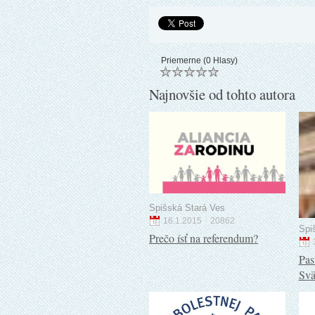
Priemerne (0 Hlasy)
Najnovšie od tohto autora
Spišská Stará Ves
16.1.2015
20862
Spi
Prečo ísť na referendum?
Pas
Svä