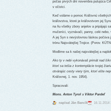
počas prvých dní novembra putujúca Cirk
v očistci.
Keď voláme o pomoc Kráľovnú všetkých 
kráľovstva, ktoré je kráľovstvom jej S
na ňu všetky zbory anjelov a pripájajú sa 
mučeníci, vyznávači, panny, celé nebo, v
A jej Syn s nevýslovnou láskou počúva j
trónu Najsvätejšej Trojice. (Porov. K
Modlime sa k našej najsvätejšej a najdo
Ako ty v nebi vykonávaš primát nad šíkm
ktorí sa tešia z kontemplácie tvojej žia
otvárajúc cesty viery tým, ktorí ešte ne
Kráľovnej, 1. nov. 1954).
Spracovali:
Mons. Anton Tyrol
a
Viktor Pardeľ
napísal Ján Bancík
16.11.2014 