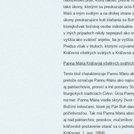
náboženskú prax, ktorá taktiež presne ro
také úkony, ktorými sa preukazuje úcta
Márii a iným svätým a na druhej strane 
úkony preukazujúce kult klaňania sa Bo
ktorejkoľvek božskej osobe individuálne.
v iných prípadoch nikdy neprejavil ako 
vyššia ako svätosť anjelov, ba je vyššia
Predsa však v tituloch, ktorými vzývam
Kráľovná všetkých svätých a Kráľovná an
Panna Mária Kráľovná všetkých svätých
Tento titul charakterizuje Pannu Máriu 
pretože označuje Pannu Máriu ako najsvä
aj patriarchovia, proroci a iné postavy 
liturgických tradíciách Cirkvi. Úcta P
rozmer. Panna Mária viedla skrytý život
Božími milosťami, ktoré jej Pán Boh dar
príčinlivosťou. Tak má Panna Mária abs
aj nad patriarchov, prorokov, mučeníkov a
kráľovské postavenie starať sa o jednotu
Kráľovnej, 1. nov. 1954).