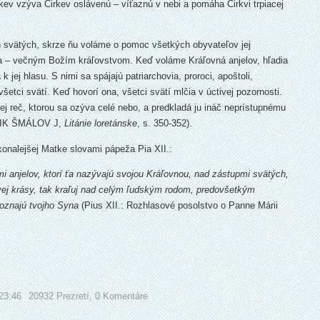
ev vzýva Cirkev oslávenú – víťaznú v nebi a pomáha Cirkvi trpiacej
svätých, skrze ňu voláme o pomoc všetkých obyvateľov jej
yna – večným Božím kráľovstvom. Keď voláme Kráľovná anjelov, hľadia
k jej hlasu. S nimi sa spájajú patriarchovia, proroci, apoštoli,
šetci svätí. Keď hovorí ona, všetci svätí mlčia v úctivej pozornosti.
ej reč, ktorou sa ozýva celé nebo, a predkladá ju ináč neprístupnému
ÚTNIK ŠMÁLOV J,
Litánie loretánske
, s. 350-352).
konalejšej Matke slovami pápeža Pia XII.:
i anjelov, ktorí ťa nazývajú svojou Kráľovnou, nad zástupmi svätých,
rivej krásy, tak kraľuj nad celým ľudským rodom, predovšetkým
poznajú tvojho Syna
(Pius XII.: Rozhlasové posolstvo o Panne Márii
23:46
20932 Prezretí,
0 Komentáre