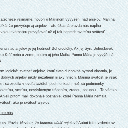
o katechéze všímame, hovorí o Máriinom vyvýšení nad anjelov. Máriina
ľká, že prevyšuje aj anjelov. Táto úžasná pravda nás napĺňa
vojou svätosťou prevyšovať už aj tak nepredstaviteľnú svätosť
nia nad anjelov je jej hodnosť Bohorodičky. Ak jej Syn, Bohočlovek
 ako Kráľ neba a zeme, potom aj jeho Matka Panna Mária je vyvýšená
á.
m logické: svätosť anjelov, ktorú tieto duchovné bytosti vlastnia, je
obrých anjelov nikdy nezatienil nijaký hriech. Máriina svätosť je však
tosť sa zrodila v oveľa ťažších podmienkach, než sú podmienky
bolesťou, smrťou, nevýslovným trápením, zradou, potupou... To všetko
 Anjeli pritom mali dokonalé poznanie, ktoré Panna Mária nemala.
ätosť, ako je svätosť anjelov!
 pre nás
e sv. Pavla:
Neviete, že budeme súdiť anjelov?
Autori toto tvrdenie sv.