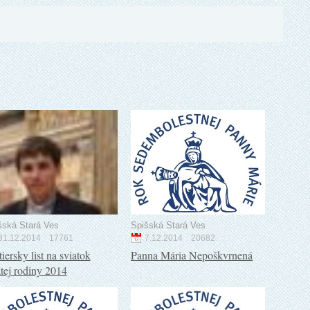
šská Stará Ves
Spišská Stará Ves
31.12.2014
17761
7.12.2014
20682
tiersky list na sviatok
Panna Mária Nepoškvrnená
tej rodiny 2014