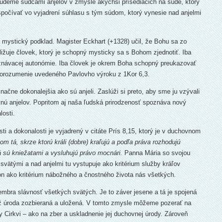
udeme sudcami anjelov v zmysle akýchsi prísediacich na súde, ktorý
počívať vo vyjadrení súhlasu s tým súdom, ktorý vynesie nad anjelmi
jú mystický podklad. Magister Eckhart (+1328) učil, že Bohu sa zo
ližuje človek, ktorý je schopný mysticky sa s Bohom zjednotiť. Iba
poznávacej autonómie. Iba človek je okrem Boha schopný preukazovať
 porozumenie uvedeného Pavlovho výroku z 1Kor 6,3.
ačne dokonalejšia ako sú anjeli. Zaslúži si preto, aby sme ju vzývali
nú anjelov. Popritom aj naša ľudská prirodzenosť spoznáva nový
losti.
i a dokonalosti je vyjadrený v citáte Prís 8,15, ktorý je v duchovnom
om tá, skrze ktorú králi (dobre) kraľujú a podľa práva rozhodujú
tá sú kniežatami a vysluhujú právo mocnári.
Panna Mária so svojou
vätými a nad anjelmi tu vystupuje ako kritérium služby kráľov
on ako kritérium nábožného a čnostného života nás všetkých.
ovembra slávnosť všetkých svätých. Je to záver jesene a tá je spojená
už úroda zozbieraná a uložená. V tomto zmysle môžeme pozerať na
 Cirkvi – ako na zber a uskladnenie jej duchovnej úrody. Zároveň