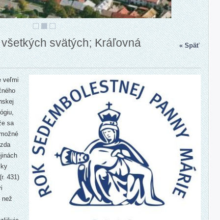
všetkých svätých; Kráľovná
« Späť
 veľmi
učného
nskej
ógiu,
že sa
 možné
Azda
ejinách
čky
r. 431)
i
, než