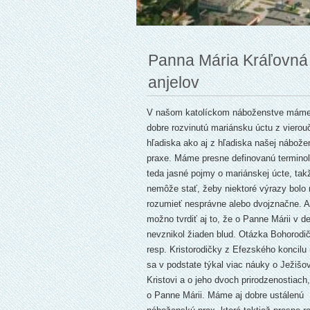
Spišská diecéza
Panna Mária Kráľovná 
anjelov
V našom katolíckom náboženstve máme
dobre rozvinutú mariánsku úctu z viero
hľadiska ako aj z hľadiska našej nábože
praxe. Máme presne definovanú terminol
teda jasné pojmy o mariánskej úcte, tak
nemôže stať, žeby niektoré výrazy bolo
rozumieť nesprávne alebo dvojznačne. 
možno tvrdiť aj to, že o Panne Márii v d
nevznikol žiaden blud. Otázka Bohorodi
resp. Kristorodičky z Efezského koncilu (
sa v podstate týkal viac náuky o Ježišov
Kristovi a o jeho dvoch prirodzenostiach
o Panne Márii. Máme aj dobre ustálenú