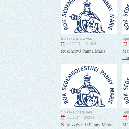
Spišská Stará Ves
Spi
4.10.2014
21404
Ružencová Panna Mária
Mar
nár
Spišská Stará Ves
Spi
5.5.2014
24254
Naše vzývanie Panny Márie
Már