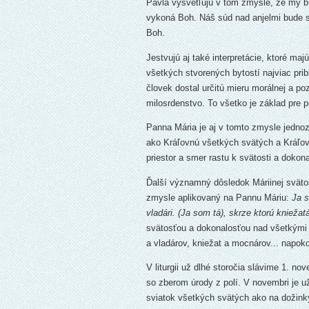
Pavla vysvetľujú v tom zmysle, že my b
vykoná Boh. Náš súd nad anjelmi bude s
Boh.
Jestvujú aj také interpretácie, ktoré ma
všetkých stvorených bytostí najviac prib
človek dostal určitú mieru morálnej a 
milosrdenstvo. To všetko je základ pre
Panna Mária je aj v tomto zmysle jednozn
ako Kráľovnú všetkých svätých a Kráľov
priestor a smer rastu k svätosti a dokona
Ďalší významný dôsledok Máriinej svätost
zmysle aplikovaný na Pannu Máriu:
Ja s
vladári. (Ja som tá), skrze ktorú knieža
svätosťou a dokonalosťou nad všetkými s
a vladárov, kniežat a mocnárov... napok
V liturgii už dlhé storočia slávime 1. n
so zberom úrody z polí. V novembri je 
sviatok všetkých svätých ako na dožinky