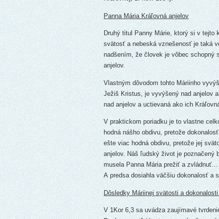
Panna Mária Kráľovná anjelov
Druhý titul Panny Márie, ktorý si v tejt
svätosť a nebeská vznešenosť je taká ve
nadšením, že človek je vôbec schopný s
anjelov.
Vlastným dôvodom tohto Máriinho vyvýše
Ježiš Kristus, je vyvýšený nad anjelov
nad anjelov a uctievaná ako ich Kráľovn
V praktickom poriadku je to vlastne celko
hodná nášho obdivu, pretože dokonalosť d
ešte viac hodná obdivu, pretože jej svä
anjelov. Náš ľudský život je poznačený 
musela Panna Mária prežiť a zvládnuť...
A predsa dosiahla väčšiu dokonalosť a sv
Dôsledky Máriinej svätosti a dokonalosti
V 1Kor 6,3 sa uvádza zaujímavé tvrdeni