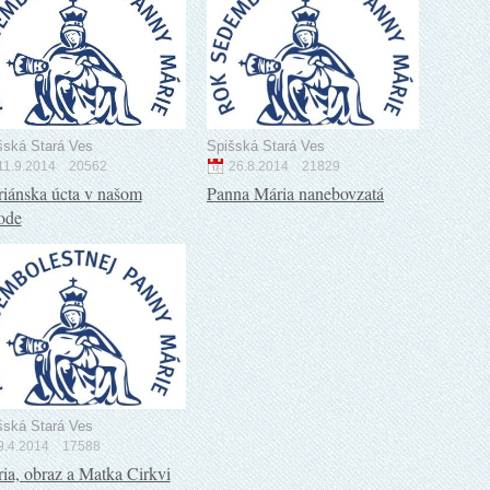
šská Stará Ves
Spišská Stará Ves
11.9.2014
20562
26.8.2014
21829
iánska úcta v našom
Panna Mária nanebovzatá
ode
šská Stará Ves
9.4.2014
17588
ia, obraz a Matka Cirkvi