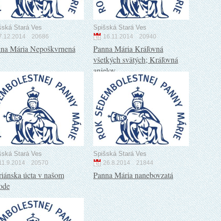
šská Stará Ves
Spišská Stará Ves
7.12.2014
20686
16.11.2014
20940
na Mária Nepoškvrnená
Panna Mária Kráľovná
všetkých svätých; Kráľovná
anjelov
šská Stará Ves
Spišská Stará Ves
11.9.2014
20570
26.8.2014
21844
iánska úcta v našom
Panna Mária nanebovzatá
ode