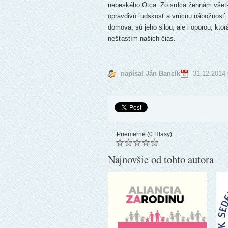
nebeského Otca. Zo srdca žehnám všetky
opravdivú ľudskosť a vrúcnu nábožnosť
domova, sú jeho silou, ale i oporou, k
nešťastím našich čias.
napísal Ján Bancík
31.12.2014 
Priemerne (0 Hlasy)
Najnovšie od tohto autora