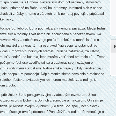
nom spoločenstve s Bohom. Nazaretský dom bol naplnený atmosférou
i, bolo upriamené na Boha, ktorý bol prítomný uprostred nich v osobe
ochádzali z lásky k nemu a zároveň ich k nemu aj pevnejšie pripútavali.
ej lásky.
točnosťou, lebo od Boha pochádza a k nemu aj privádza. Medzi ľuďmi
anželský a rodinný život nemá nič spoločného s náboženstvom. Na
tizovanie viery a náboženstvo je pre ľudí prekážkou manželského a
nohí manželia a neraz tým aj ospravedlňujú svoju ľahostajnosť vo
k času, množstvo rodinných starostí, prílišné zaťaženie, zaujatosť,
ísť v nedeľu do kostola, lebo musím variť obed pre rodinu.“ - „ Treba
počujeme ľudí ospravedlňovať sa a zastierať svoj nezáujem o
mi a rodinnými starosťami. Náboženské prejavy nikdy neodvádzajú
y, ale naopak im pomáhajú. Náplň manželského povolania a rodinného
 trojakého hľadiska: sviatostným rozmerom manželstva a rodiny, ich
om života.
í približuje k Bohu ponajprv svojim sviatostným rozmerom. Silou
alo zjednocujú s Bohom a Boh ich zjednocuje aj navzájom. On sám je
otvrdzuje Kristus svojím výrokom: „Co teda Boh spojil, nech človek
stva spôsobuje trvalú prítomnosť Pána Ježiša v rodine. Rozmnožuje a