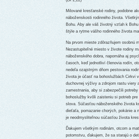
Milované kresťanské rodiny, podobne ako
náboženskosti rodinného života. Všetkým
Bohu. Aby ale váš životný vzťah k Bohu m
štýle a rytme vášho rodinného života mal
Na prvom mieste zdôrazňujem osobnú mod
Nezastupiteľné miesto v živote rodiny m
náboženského dobra, napomáha aj psych
časoch, keď jednotliví členovia rodín, 
nedeľa ozajstným dňom pestovania rodi
života je účasť na bohosluž­bách Cirkvi
duchovnej výživy a zdrojom rastu viery a
zamestnania, aby si zabezpečili potreby 
bohoslužby kvôli zaisteniu si potrieb pre
slova. Súčasťou náboženského života kresť
dieťaťa, pomazanie chorých, pokánie a na
je neodmysliteľnou súčasťou života kres
Ďakujem všetkým rodinám, otcom a matk
potomstvu, ďakujem, že sa starajú o det