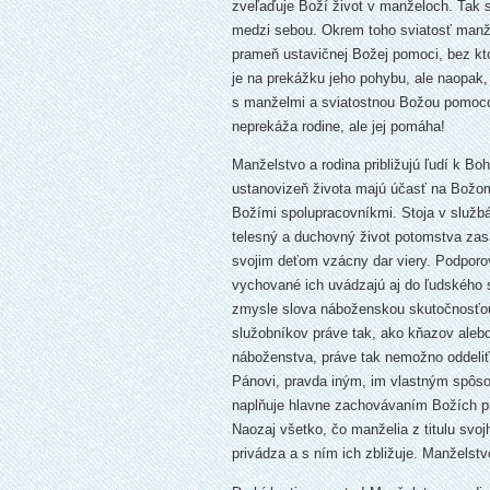
zveľaďuje Boží život v manželoch. Tak s
medzi sebou. Okrem toho sviatosť manž
prameň ustavičnej Božej pomoci, bez kto
je na prekážku jeho pohybu, ale naopak,
s manželmi a sviatostnou Božou pomocou
neprekáža rodine, ale jej pomáha!
Manželstvo a rodina približujú ľudí k 
ustanovizeň života majú účasť na Božom
Božími spolupracovníkmi. Stoja v službá
telesný a duchovný život potomstva zasa
svojim deťom vzácny dar viery. Podporo
vychované ich uvádzajú aj do ľudského 
zmysle slova náboženskou skutočnosťou
služobníkov práve tak, ako kňazov alebo
náboženstva, práve tak nemožno oddeliť
Pánovi, pravda iným, im vlastným spôs
naplňuje hlavne zachovávaním Božích pr
Naozaj všetko, čo manželia z titulu svoj
privádza a s ním ich zbližuje. Manželst