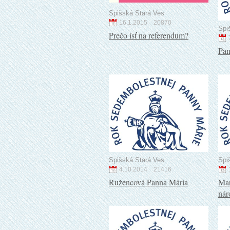
Spišská Stará Ves
16.1.2015
20870
Spi
Prečo ísť na referendum?
Pan
Spišská Stará Ves
Spi
4.10.2014
21416
Ružencová Panna Mária
Mar
nár