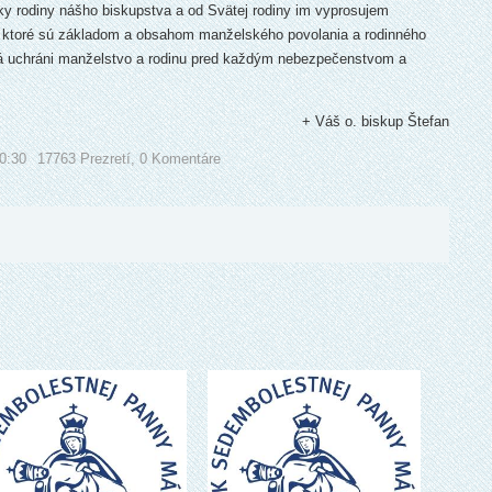
 rodiny nášho biskupstva a od Svätej rodiny im vyprosujem
, ktoré sú základom a obsahom manželského povolania a rodinného
torá uchráni manželstvo a rodinu pred každým nebezpečenstvom a
+ Váš o. biskup Štefan
0:30
17763 Prezretí,
0 Komentáre