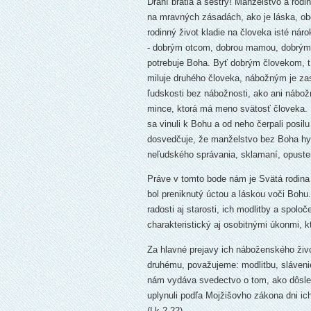
Drahí bratia a sestry! Manželstvo a rodi
na mravných zásadách, ako je láska, ob
rodinný život kladie na človeka isté ná
- dobrým otcom, dobrou mamou, dobrým
potrebuje Boha. Byť dobrým človekom, t.
miluje druhého človeka, nábožným je zas
ľudskosti bez nábožnosti, ako ani nábož
mince, ktorá má meno svätosť človeka. Ú
sa vinuli k Bohu a od neho čerpali posi
dosvedčuje, že manželstvo bez Boha hyn
neľudského správania, sklamaní, opusteno
Práve v tomto bode nám je Svätá rodina 
bol preniknutý úctou a láskou voči Bohu
radosti aj starosti, ich modlitby a spolo
charakteristický aj osobitnými úkonmi,
Za hlavné prejavy ich náboženského živ
druhému, považujeme: modlitbu, sláveni
nám vydáva svedectvo o tom, ako dôsle
uplynuli podľa Mojžišovho zákona dni ich
(Lk 2,22)