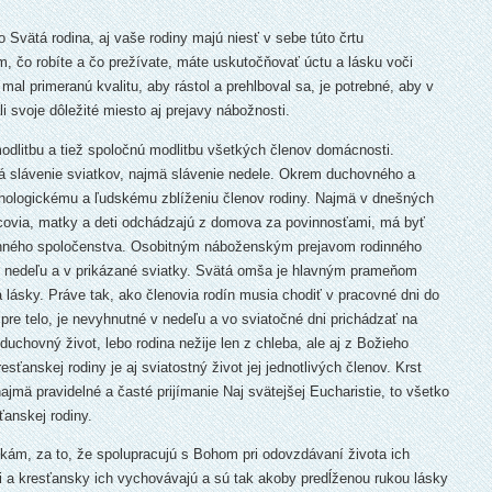
 Svätá rodina, aj vaše rodiny majú niesť v sebe túto črtu
, čo robíte a čo prežívate, máte usku­točňovať úctu a lásku voči
al primeranú kvalitu, aby rástol a prehlboval sa, je potrebné, aby v
i svoje dôležité miesto aj prejavy nábožnosti.
litbu a tiež spoločnú modlitbu všetkých členov domácnosti.
á slávenie sviatkov, najmä slávenie ne­dele. Okrem duchovného a
ologickému a ľudskému zblíženiu členov rodiny. Najmä v dnešných
otcovia, matky a deti odchádzajú z domova za povinnosťami, má byť
n­ného spoločenstva. Osobitným náboženským prejavom rodinného
 v nedeľu a v prikázané sviatky. Svätá omša je hlavným prameňom
 lásky. Práve tak, ako členovia rodín musia chodiť v pracovné dni do
pre telo, je nevyhnutné v nedeľu a vo sviatočné dni prichádzať na
 duchovný život, lebo rodina nežije len z chleba, ale aj z Božieho
anskej rodiny je aj svia­tostný život jej jednotlivých členov. Krst
jmä pravidelné a časté prijímanie Naj svätejšej Eucharistie, to všetko
ťanskej rodiny.
ám, za to, že spolupracujú s Bohom pri odovzdávaní života ich
i a kresťansky ich vychovávajú a sú tak akoby predĺženou rukou lásky