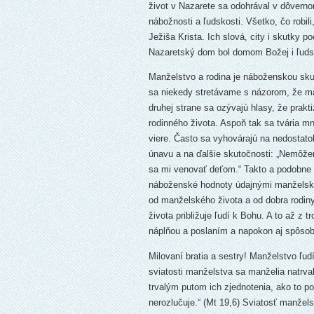
život v Nazarete sa odohrával v dôver
nábožnosti a ľudskosti. Všetko, čo robil
Ježiša Krista. Ich slová, city i skutky p
Nazaretský dom bol domom Božej i ľudsk
Manželstvo a rodina je náboženskou sku
sa niekedy stretávame s názorom, že m
druhej strane sa ozývajú hlasy, že prak
rodinného života. Aspoň tak sa tvária m
viere. Často sa vyhovárajú na nedos­tato
únavu a na ďalšie skutočnosti: „Nemôžem 
sa mi venovať deťom.“ Takto a podobne 
náboženské hodnoty údajnými manželský
od manželského života a od dobra rodin
života približuje ľudí k Bohu. A to až z
náplňou a poslaním a napokon aj spôsob
Milovaní bratia a sestry! Manželstvo ľud
sviatosti manželstva sa manželia natrv
trvalým putom ich zjednotenia, ako to p
nerozlučuje.“ (Mt 19,6) Sviatosť manžel