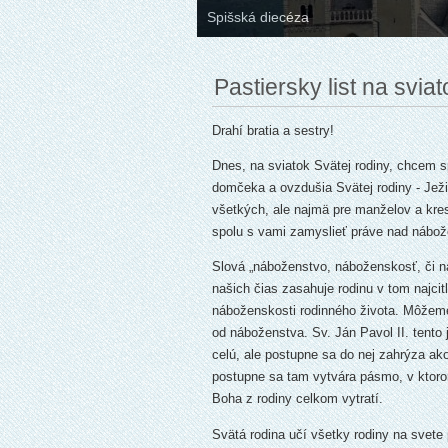
Spišská diecéza
Pastiersky list na svia
Drahí bratia a sestry!
Dnes, na sviatok Svätej rodiny, chcem 
domčeka a ovzdušia Svätej rodiny - Ježi
všetkých, ale najmä pre manželov a kres
spolu s vami zamyslieť práve nad nábo
Slová „náboženstvo, náboženskosť, či n
našich čias zasahuje rodinu v tom najcitl
náboženskosti rodinného života. Môžeme
od náboženstva. Sv. Ján Pavol II. tento
celú, ale postupne sa do nej zahrýza ak
postupne sa tam vytvára pásmo, v ktoro
Boha z rodiny celkom vytratí.
Svätá rodina učí všetky rodiny na svete