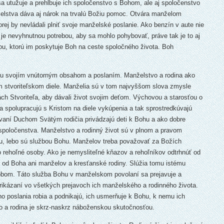
a utužuje a prehlbuje ich spoločenstvo s Bohom, ale aj spoločenstvo
elstva dáva aj nárok na trvalú Božiu pomoc. Otvára manželom
rej by nevládali plniť svoje manželské poslanie. Ako benzín v aute nie
 je nevyhnutnou potrebou, aby sa mohlo pohybovať, práve tak je to aj
, ktorú im poskytuje Boh na ceste spoločného života. Boh
Bohu svojím vnútorným obsahom a poslaním. Manželstvo a rodina ako
 stvoriteľskom diele. Manželia sú v tom najvyššom slova zmysle
ch Stvoriteľa, aby dávali život svojim deťom. Výchovou a starosťou o
 spolupracujú s Kristom na diele vykúpenia a tak sprostredkúvajú
vaní Duchom Svätým rodičia privádzajú deti k Bohu a ako dobre
spoločenstva. Manželstvo a rodinný život sú v plnom a pravom
, lebo sú službou Bohu. Manželov treba považovať za Božích
 rehoľné osoby. Ako je nemysliteľné kňazov a rehoľníkov odtrhnúť od
 od Boha ani manželov a kresťanské rodiny. Slúžia tomu istému
obom. Táto služba Bohu v manželskom povolaní sa prejavuje a
ikázaní vo všetkých prejavoch ich manželského a rodinného života.
ho poslania robia a podnikajú, ich usmerňuje k Bohu, k nemu ich
vo a rodina je skrz-naskrz náboženskou skutočnosťou.