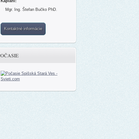
Kapláni:
Mgr. Ing. Štefan Bučko PhD.
Kontaktné informácie
POČASIE