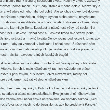
na približuje ľudí k Bohu aj spôsobom života. Rodinný život je založený
etavosť, porozumenie, súcit, odpúšťanie a mnohé ďalšie. Manželský a
roky a vyžaduje od neho, aby bol dobrý. Ale ak chce človek byť dobrým
 manželom a manželkou, dobrým synom alebo dcérou, nevyhnutne
j. ľudským, je neoddeliteľné od nábožnosti. Ľudským je človek, ktorý
a ten, kto miluje Boha. Ľudskosť a nábožnosť vždy idú spolu. Niet
nosti bez ľudskosti. Nábožnosť a ľudskosť tvoria dve strany jednej
silie o svätosť a mravnú kvalitu členov rodiny podnecuje k tomu, aby
lu k tomu, aby sa vzmáhali v ľudskosti i nábožnosti. Skúsenosť nám
ie a rodinu bez nábožnosti pohlcuje nešťastie v podobe prejavov
sti, násilia, rozvodov a iných ľudských tragédií.
školou nábožnosti a svätosti života. Život Svätej rodiny v Nazarete
. Všetko, čo robili, malo náboženský ráz: ich každodenné práce,
čenstvo s príbuznými, či su­sedmi. Život Nazaretskej rodiny bol
 ktoré zvykneme nazývať výslovne náboženskými.
ota, okrem vrúcnej lásky k Bohu a konkrétnych skutkov lásky jeden k
e sviatkov a účasť na bohosluž­bách. Evanjelium dnešného sviatku
dne zachovávali náboženské ustanovenia Mojžišovho zákona. „Keď
 očisťovania, priniesli ho do Jeruzalema, aby ho predstavili Pánovi.“