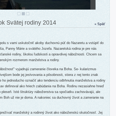
tok Svätej rodiny 2014
« Späť
spolu s vami uskutočniť akoby duchovnú púť do Nazaretu a vstúpiť do
ša, Panny Márie a svätého Jozefa. Nazaretská rodina je pre nás
ťanské rodiny, školou ľudskosti a opravdivej nábožnosti. Chcem sa
ženským rozmerom manželstva a rodiny.
ábožnosť“ vyjadrujú zameranie človeka na Boha. Se- kularizmus
ivejšom bode jej jestvovania a pôsobnosti, stiera z nej tento znak
 ho jednoducho označiť ako tendenciu odtrhnutia manželstva a rodiny
 jav definoval ako hriech zabúdania na Boha. Rodinu nezasiahne hneď
o pleseň. Isté štruktúry náboženstva sa spočiatku zachovávajú, ale
m Boh už nie je doma. A nakoniec sa duchovný život a zameranie na
 prežívať manželský a rodinný život ako náboženskú skutočnosť. Jej